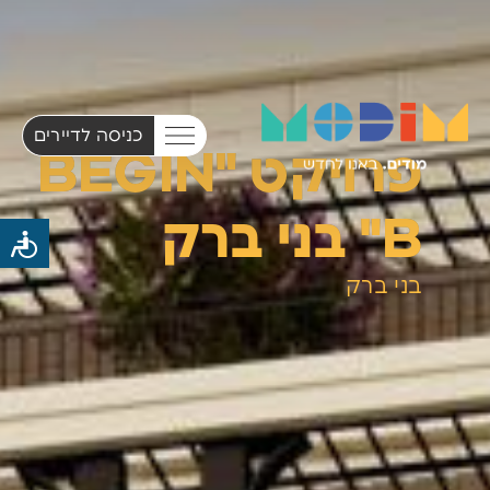
כניסה לדיירים
פרויקט "BEGIN
B" בני ברק
בני ברק