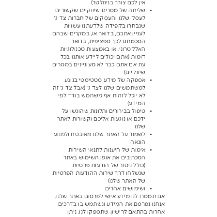
אין לכם צורך בניוזלטר)
שליחה של מסרים שיווקיים שקשורים
לעסק שלנו והעסקים של חברות צד ג'
שנבחרו בקפידה שלדעתנו עשויות
לעניין אתכם, בדואר או, במקרים שבהם
הסכמתם לכך ספציפית, בדואר
האלקטרוני, או באמצעות טכנולוגיות
דומות (אתם יכולים ליידע אותנו בכל
עת אם אתם כבר לא מעוניינים במסרים
שיווקיים)
אספקה של מידע סטטיסטי בנוגע
למשתמשים שלנו לצד ג' (אבל צד ג' זה
לא יוכל לזהות אף משתמש בודד לפי
המידע)
טיפול בבירורים ותלונות שהוגשו על
ידכם או נוגעות אליכם וקשורות לאתר
שלנו
לשמור על האתר שלנו מאובטח ולמנוע
הונאה
אימות של היענות לתנאי השירות
המכתיבים את אופן השימוש באתר
(כולל ניטור של הודעות פרטיות
שנשלחו דרך שירות ההודעות הפרטיות
של האתר שלנו)
ושימושים אחרים
אם תמסרו לנו מידע אישי לפרסום באתר שלנו,
אנחנו נפרסם את המידע ונשתמש בו בדרכים
אחרות בהתאם לרישיון שתספקו לנו. ניתן