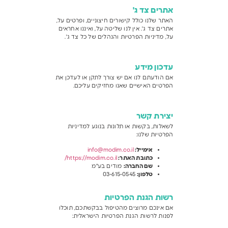
אתרים צד ג
'
האתר שלנו כולל קישורים חיצוניים, ופרטים על,
אתרים צד ג'. אין לנו שליטה על, ואיננו אחראים
על, מדיניות הפרטיות והנהלים של כל צד ג'.
עדכון מידע
אם הודעתם לנו אם יש צורך לתקן או לעדכן את
הפרטים האישיים שאנו מחזיקים עליכם.
יצירת קשר
לשאלות, בקשות או תלונות בנוגע למדיניות
הפרטיות שלנו:
אימייל:
info@modim.co.il
כתובת האתר:
https://modim.co.il/
שם החברה
:
מודים בע"מ
טלפון
:
03-615-0545
רשות הגנת הפרטיות
אם אינכם מרוצים מהטיפול בבקשתכם, תוכלו
לפנות לרשות הגנת הפרטיות הישראלית: