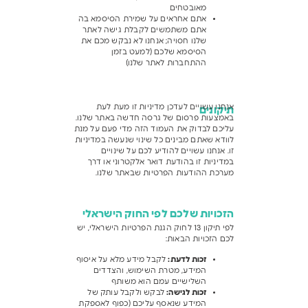
מאובטחים
אתם אחראים על שמירת הסיסמא בה
אתם משתמשים לקבלת גישה לאתר
שלנו חסויה; אנחנו לא נבקש מכם את
הסיסמא שלכם (למעט בזמן
ההתחברות לאתר שלנו)
אנחנו עשויים לעדכן מדיניות זו מעת לעת
תיקונים
באמצעות פרסום של גרסה חדשה באתר שלנו.
עליכם לבדוק את העמוד הזה מדי פעם על מנת
לוודא שאתם מבינים כל שינוי שנעשה במדיניות
זו. אנחנו עשויים להודיע לכם על שינויים
במדיניות זו בהודעת דואר אלקטרוני או דרך
מערכת ההודעות הפרטיות שבאתר שלנו.
הזכויות שלכם לפי החוק הישראלי
לפי תיקון 13 לחוק הגנת הפרטיות הישראלי, יש
לכם הזכויות הבאות:
זכות לדעת
:
לקבל מידע מלא על איסוף
המידע, מטרת השימוש, והצדדים
השלישיים עמם הוא משותף
זכות לגישה
:
לבקש ולקבל עותק של
המידע שנאסף עליכם (כפוף לאספקת