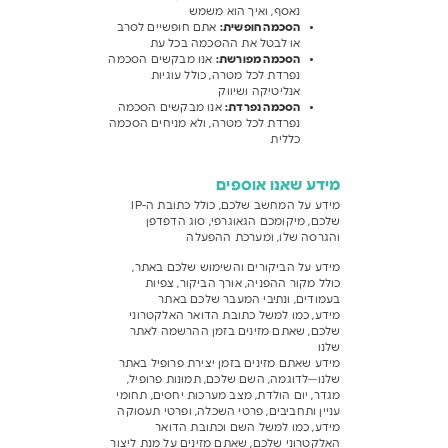
נאסף, ואיך הוא משמש
הסכמה חופשית
:
אתם חופשיים לסרב
או לבטל את ההסכמה בכל עת
הסכמה מפורשת
:
אנו מבקשים הסכמה
נפרדת לכל מטרה, כולל עוגיות
אנליטיקה ושיווק
הסכמה נפרדת
:
אנו מבקשים הסכמה
נפרדת לכל מטרה, ולא מניחים הסכמה
כללית
מידע שאנו אוספים
מידע על המחשב שלכם, כולל כתובת ה-IP
שלכם, מיקומכם הגאוגרפי, סוג הדפדפן
והגרסה שלו, ומערכת ההפעלה
מידע על הביקורים והשימוש שלכם באתר,
כולל מקור ההפניה, אורך הביקור, צפיות
בעמודים, ונתיבי המעבר שלכם באתר
מידע, כמו למשל כתובת הדואר האלקטרוני
שלכם, שאתם מזינים בזמן ההרשמה לאתר
שלנו
מידע שאתם מזינים בזמן יצירת פרופיל באתר
שלנו—לדוגמה, השם שלכם, תמונות פרופיל,
מגדר, יום הולדת, מצב מערכות יחסים, תחומי
עניין ותחביבים, פרטי השכלה, ופרטי תעסוקה
מידע, כמו למשל השם וכתובת הדואר
האלקטרוני שלכם, שאתם מזינים על מנת ליצור