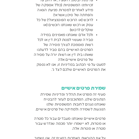
על מנת לבסס, להפעיל, או להגן על
זכויותינו המשפטיות (כולל אספקה של
מידע לאחרים למטרות מניעת הונאה
והפחתה של סיכון אשראי)
לרוכש (או הרוכש הפוטנציאלי) של כל
עסק או רכוש שאנחנו רוכשים (או
שוקלים לרכוש)
ולכל אדם שאנחנו מאמינים במידה
סבירה שעשוי לפנות לבית דין או לכל
רשות מוסמכת לצורך מסירה של
הפרטים האישיים בהם סביר לדעתנו
שאותו בית דין או רשות יורה על מסירה
של פרטים אישיים אלה
למעט על פי הכתוב במדיניות זו, אנו לא נספק
את הפרטים האישיים שלכם לצד ג'.
שמירת פרטים אישיים
סעיף זה מפרט את תהליך ומדיניות שמירת
הנתונים שלנו, המתוכננים לעזור להבטיח
שאנחנו נענים לחובות המשפטיות שלנו
הנוגעות לשמירה ולמחיקה של פרטים אישיים.
פרטים אישיים שאנחנו מעבדים עבור כל מטרה
או מטרות, לא יישמרו יותר מכמה שנדרש עבור
מטרה או מטרות אלה.
על אף ההוראות האחרות בסעיף זה, אנו נשמור