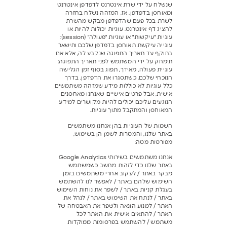
שנשלח על ידי שרת אינטרנט לדפדפן אינטרנט
ומאוחסן בדפדפן. אז, המזהה נשלח בחזרה
לשרת בכל פעם שהדפדפן מבקש מהשרת
להציג דף אינטרנט. עוגיות יכולות להיות או
עוגיות "עיקשות" או עוגיות "פעולה" (session):
עוגייה עיקשת תאוחסן בדפדפן שלכם ותישאר
בתוקף עד תאריך התפוגה שנקבע לה, אלא אם
תימחק על ידי המשתמש לפני תאריך התפוגה;
עוגיית פעולה, מאידך, תפוג בסוף זמן הגלישה
הנוכחי שלכם, כשתסגרו את הדפדפן. בדרך
כלל עוגיות לא כוללות מידע שמזהה משתמשים
אישית, אבל פרטים אישיים שאנחנו מאחסנים
הנוגעים עליכם יכולים להיות מקושרים למידע
המאוחסן והמתקבל מתוך עוגיות.
השמות של העוגיות בהן אנחנו משתמשים
באתר שלנו, והמטרות לשמן הן בשימוש,
מפורטות מטה:
אנחנו משתמשים בשירותי Google Analytics
באתר שלנו כדי לזהות מחשב כשמשתמש
מבקר באתר / לעקוב אחרי משתמשים בזמן
השימוש שלהם באתר / לאפשר לנו להשתמש
בעגלת קניות באתר / לשפר את נוחות השימוש
באתר / לנתח את השימוש באתר / לנהל את
האתר / למנוע הונאה ולשפר את האבטחה של
האתר / להתאים אישית את האתר לכל
משתמש / להשתמש בפרסומות ממוקדות