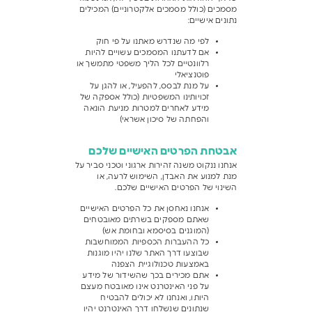
מסמכים (כולל מסמכים אלקטרוניים) המכילים
נתונים אישיים:
לפי מה שנדרש מאתנו על פי חוק
אם לדעתנו המסמכים עשויים להיות
רלוונטיים לכל הליך משפטי מתמשך או
פוטנציאלי
על מנת לבסס, להפעיל, או להגן על
זכויותינו המשפטיות (כולל אספקה של
מידע לאחרים למטרות מניעת הונאה
והפחתה של סיכון אשראי)
אבטחת הפרטים האישיים שלכם
אנחנו ננקוט משנה זהירות ארגוני וטכני סביר על
מנת למנוע את האבדן, השימוש לרעה, או
השינוי של הפרטים האישיים שלכם.
אנחנו נאחסן את כל הפרטים האישיים
שאתם מספקים בשרתים מאובטחים
(המוגנים בסיסמא ובחומת אש)
כל ההעברות הכספיות הממוחשבות
שבוצעו דרך האתר שלנו יהיו מוגנות
באמצעות טכנולוגיית הצפנה
אתם מכירים בכך שהשידור של מידע
על פני האינטרנט אינו מאובטח מעצם
היותו, ואנחנו לא יכולים להבטיח
שנתונים שנשלחו דרך האינטרנט יהיו